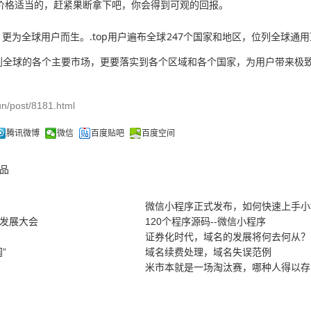
而价格适当的，赶紧果断拿下吧，你会得到可观的回报。
更为全球用户而生。.top用户遍布全球247个国家和地区，位列全球通用
到全球的各个主要市场，更要落实到各个区域和各个国家，为用户带来极
n/post/8181.html
腾讯微博
微信
百度贴吧
百度空间
品
微信小程序正式发布，如何快速上手小
发展大会
120个程序源码--微信小程序
证券化时代，域名的发展将何去何从？
”
域名续费处理，域名失误范例
米市本就是一场淘汰赛，哪种人得以存