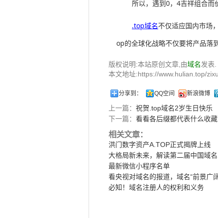
所以，遇到0，4吉祥组合
.top域名
不仅适应国内市场，
op的全球化战略不仅要将产品落
版权说明:本站原创文章,由
域名
发表.
本文地址:https://www.hulian.top/zixu
分享到：
QQ空间
新浪微博
上一篇：
祝贺.top域名2岁生日快乐
下一篇：
看看各后缀都代表什么收藏
相关文章：
洪门数字资产A.TOP正式揭牌上线
大格局新未来，解读第二届中国域名
最新微信小程序名单
看央视对域名的报道，域名“前景广阔
必知！域名注册人的权利和义务