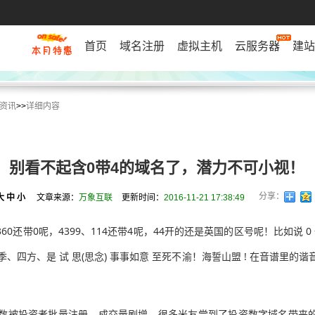
首页
域名注册
虚拟主机
云服务器
建站
资讯
>>
详细内容
别看不起含0带4的域名了，潜力不可小视！
分享：
大
中
小
文章来源：
万象互联
更新时间：
2016-11-21 17:38:49
0还带0呢，4399、114还带4呢，44开的还是英国的区号呢！比如说 0 一般都
、四季、四方、是 试 思(思念) 事事如意 至死不渝！海誓山盟 ! 在音谱里的谐音是"
78数被投资者批量注册，成交量剧增，很多米友尝到了投资数字域名带来