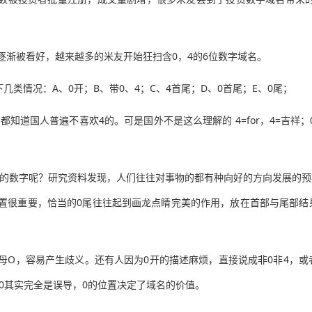
已逐渐被看好，越来越多的米友开始狂扫含0，4的6位数字域名。
几类情况：A、0开；B、带0、4；C、4首尾；D、0首尾；E、0尾；
都知道国人普遍不喜欢4的。可是国外不是这么理解的 4=for，4=吉祥
尾的数字呢？研究资料发现，人们往往对事物的都有种向好的方向发展的预
很重要，恰当的0尾往往起到画龙点睛完美的作用，放在首部与尾部结果天壤之
母O，容易产生歧义。还有人因为0开的描述麻烦，直接说成非0非4，或
0其实完全是误导，0的位置决定了域名的价值。