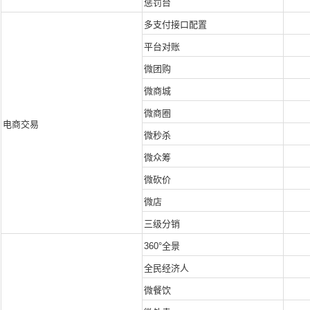
惩罚台
多支付接口配置
平台对账
微团购
微商城
微商圈
电商交易
微秒杀
微众筹
微砍价
微店
三级分销
360°全景
全民经济人
微餐饮