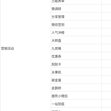
万能表单
微调研
分享管理
微信签到
人气冲榜
大转盘
营销活动
九宫格
优惠券
刮刮卡
水果机
砸金蛋
走鹊桥
摁死小情侣
一站到底