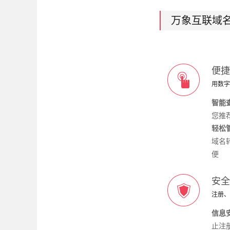
万象互联域
便捷
用数字
智能
您推
轻松
域名
便
安全
注册、
信息
止注