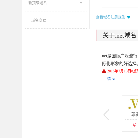
新顶级域名
查看域名注册规则
域名交易
关于.net域名
net是国际广泛流
际化形象的好选择
2016年7月18日
情
入优惠
建议转入
续费/转入限时
尊
98元
160
32元
￥
转入￥
转入￥
￥
元