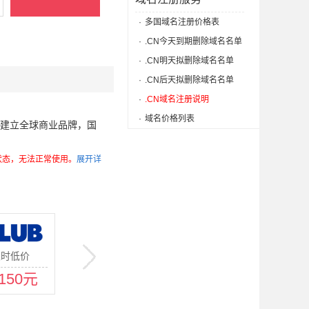
·
多国域名注册价格表
·
.CN今天到期删除域名名单
·
.CN明天拟删除域名名单
·
.CN后天拟删除域名名单
·
.CN域名注册说明
·
域名价格列表
，是建立全球商业品牌，国
锁定状态，无法正常使用。
展开详
限时低价
新购低价
站点/网站
150元
16元
280元
￥
￥
￥