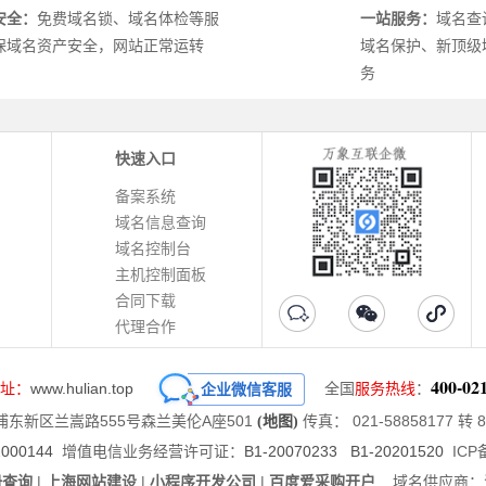
安全：
免费域名锁、域名体检等服
一站服务：
域名查
保域名资产安全，网站正常运转
域名保护、新顶级
务
快速入口
备案系统
域名信息查询
域名控制台
主机控制面板
合同下载
代理合作
400-02
址：
www.hulian.top
全国
服务热线
：
企业微信客服
东新区兰嵩路555号森兰美伦A座501
传真： 021-58858177 转 8
(地图)
00144
增值电信业务经营许可证：
B1-20070233 B1-20201520
ICP
册查询
|
上海网站建设
|
小程序开发公司
|
百度爱采购开户
域名供应商：