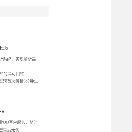
时生效
析系统，实现解析最
9%的高可用性
实现首次解析5分钟生
不贵
业QQ客户服务，随时
您售后无忧