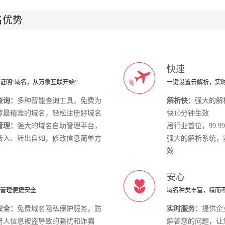
名优势
快速
证明“域名，从万象互联开始”
一键设置云解析，实
查询：
多种智能查询工具，免费为
解析快：
强大的解
荐最精准的域名，轻松注册好域名
快10分钟生效
管理：
强大的域名自助管理平台，
居行业首位，99.9
转入、转出自如，修改信息简单方
强大的解析系统，
效
安心
管理便捷安全
域名种类丰富，精而
安全：
免费域名隐私保护服务，防
实时服务：
提供企
册人信息被盗导致的骚扰和诈骗
解答您的问题，让