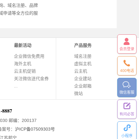
询、域名注册、品牌
域申请等全方位的服
最新活动
产品服务
会员登录
企业微信免费用
域名注册
海外主机
虚拟主机
云主机促销
云主机
400电话
关注微信送代金券
企业建站
...
企业邮箱
微信客服
微站
1-8887
有问必答
030
邮编：200137
备案号：
沪ICP备07509303号
小程序
江苏邦宁