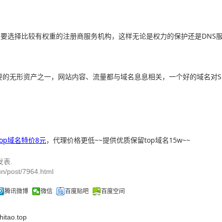
要选择比较有权重的注册商服务机构，这样无论是权力的保护还是DNS
要的无形资产之一，网站内容、流量都与域名息息相关，一个好的域名对S
top域名特价8元
，代理价格更低~~提供优质保留top域名15w~~
发表.
n/post/7964.html
腾讯微博
微信
百度贴吧
百度空间
ao.top