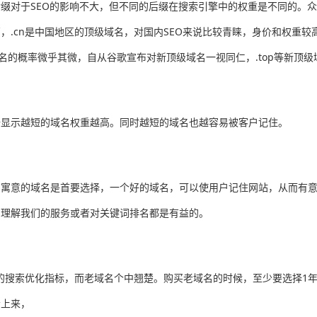
缀对于SEO的影响不大，但不同的后缀在搜索引擎中的权重是不同的。众所
，.cn是中国地区的顶级域名，对国内SEO来说比较青睐，身价和权重
好域名的概率微乎其微，自从谷歌宣布对新顶级域名一视同仁，.top等新顶
据显示越短的域名权重越高。同时越短的域名也越容易被客户记住。
有寓意的域名是首要选择，一个好的域名，可以使用户记住网站，从而有
户理解我们的服务或者对关键词排名都是有益的。
的搜索优化指标，而老域名个中翘楚。购买老域名的时候，至少要选择1
会上来，