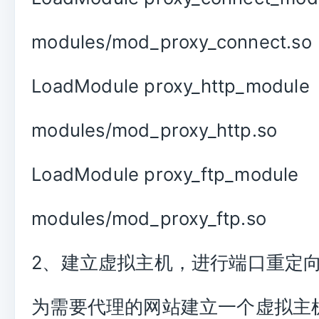
modules/mod_proxy_connect.so
LoadModule proxy_http_module
modules/mod_proxy_http.so
LoadModule proxy_ftp_module
modules/mod_proxy_ftp.so
2、建立虚拟主机，进行端口重定
为需要代理的网站建立一个虚拟主