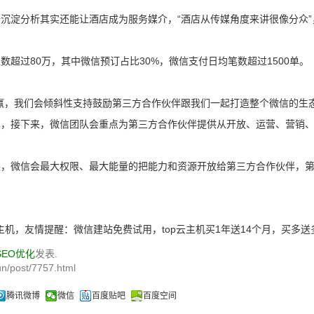
沉淀分析其实还能让酒店成为服务媒介，“酒店从传媒角度来讲很像分众
。
超过80万，其中微信预订占比30%，微信支付日均笔数超过1500单。
赢，我们会倾斜性支持鼓励第三方合作伙伴跟我们一起打造整个微信的生
露，接下来，微信团队会重点为第三方合作伙伴提供从开放、运营、营销
展，微信会最大权限、最大能量的把能力和资源开放给第三方合作伙伴，
主机，友情提醒：微信建站免费试用，top云主机买1年送14个月，买多送
SEO优化
发表.
n/post/7757.html
腾讯微博
微信
百度贴吧
百度空间