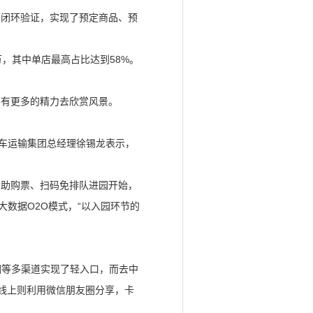
下闭环验证，实现了预定商品、预
万，其中单店最高占比达到58%。
客有更多的精力去欣赏风景。
汽车运输集团总经理徐锡龙表示，
自助购票、扫码免排队进园开始，
数据O2O模式，“以入园环节的
友圈等多渠道实现了轻入口，而去中
;线上则利用微信朋友圈分享，卡