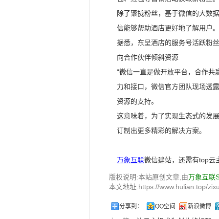
除了聚拢粉丝，基于微信的大数据
信能够帮助酒店更好地了解用户
据悉，东呈酒店的服务号活跃粉丝数
向合作伙伴倾斜资源
“微信一直是做开放平台，合作共
力和接口，微信官方团队现场透
资源的支持。
这意味着，为了实现生态式的发
订制出更多精彩的解决方案。
万象互联
微信建站，还需有top云
版权说明:本站原创文章,由
万象互联
本文地址:https://www.hulian.top/zixu
分享到：
QQ空间
新浪微博