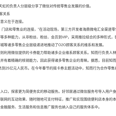
天虹的负责人分层级分享了微信对传统零售业发展的价值。
客关系
本意义在于连接。
、门店和零售业的连接，”在活动现场，第三方开发者海鼎微电汇全渠道
等多种能力，从非粉丝、粉丝、会员到VIP，采用推拉结合的多种形式，微
城等诸多零售企业层级递进地推动了O2O顾客关系的维系和发展。
行则利用微信提供的卡券能力帮助诸多企业维系顾客关系。知而行负责人
存并有着精确的核销能力，因此获得诸多零售企业的青睐。据悉，目前知
额达到25亿元人民币。在今年春节的摇卡券主题活动中，知而行为合作零售商
信入口，探索更为简便务实的移动服务。好邻居通过微信服务号导入用户
互联网的互动效果、随时随地可支付特征，推广和实现围绕便利店本身的
、金融服务、生活服务和信息推广服务也纳入自己的服务体系中。