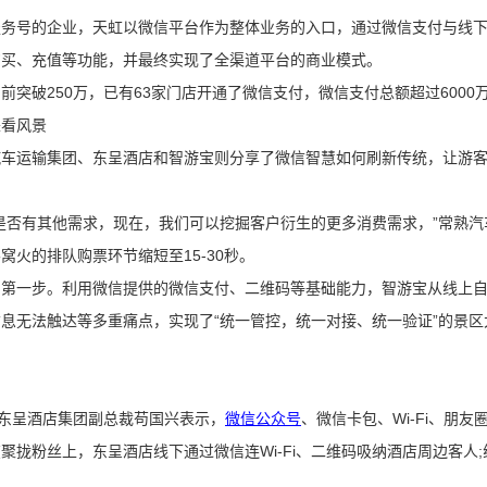
服务号的企业，天虹以微信平台作为整体业务的入口，通过微信支付与线
购买、充值等功能，并最终实现了全渠道平台的商业模式。
突破250万，已有63家门店开通了微信支付，微信支付总额超过6000
来看风景
汽车运输集团、东呈酒店和智游宝则分享了微信智慧如何刷新传统，让游
是否有其他需求，现在，我们可以挖掘客户衍生的更多消费需求，”常熟
火的排队购票环节缩短至15-30秒。
的第一步。利用微信提供的微信支付、二维码等基础能力，智游宝从线上
息无法触达等多重痛点，实现了“统一管控，统一对接、统一验证”的景区大
，东呈酒店集团副总裁苟国兴表示，
微信公众号
、微信卡包、Wi-Fi、朋
聚拢粉丝上，东呈酒店线下通过微信连Wi-Fi、二维码吸纳酒店周边客人
。