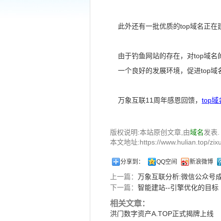
此外还有一批优质的top域名正在建站中，比如n
由于钓鱼网站的存在，对top域名
一个良好的发展环境，促进top
万象互联11周年感恩回馈，
top
版权说明:本站原创文章,由
域名
发表.
本文地址:https://www.hulian.top/zixu
分享到：
QQ空间
新浪微博
上一篇：
万象互联分析:微信公众号
下一篇：
智能建站--引擎优化的目标
相关文章：
洪门数字资产A.TOP正式揭牌上线