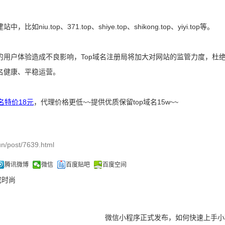
iu.top、371.top、shiye.top、shikong.top、yiyi.top等。
的用户体验造成不良影响，Top域名注册局将加大对网站的监管力度，杜绝
域名健康、平稳运营。
域名特价18元
，代理价格更低~~提供优质保留top域名15w~~
n/post/7639.html
腾讯微博
微信
百度贴吧
百度空间
成时尚
微信小程序正式发布，如何快速上手小