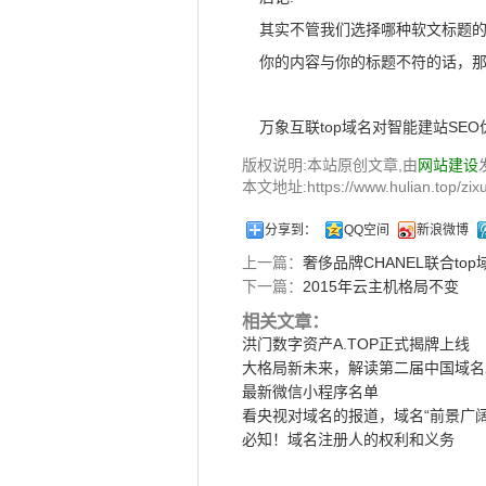
其实不管我们选择哪种软文标题
你的内容与你的标题不符的话，
万象互联top域名对智能建站SE
版权说明:本站原创文章,由
网站建设
本文地址:https://www.hulian.top/zixu
分享到：
QQ空间
新浪微博
上一篇：
奢侈品牌CHANEL联合to
下一篇：
2015年云主机格局不变
相关文章：
洪门数字资产A.TOP正式揭牌上线
大格局新未来，解读第二届中国域名
最新微信小程序名单
看央视对域名的报道，域名“前景广阔
必知！域名注册人的权利和义务