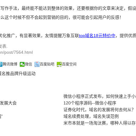
的写作手法，最终能不能达到整体的效果，还要根据你的文章来决定，假
那么这个时候不但不会起到营销的目的，很可能会引起用户的反感！
O优化推广，有显著效果，友情提醒万象互联
top域名18元特价中
，提供优质
发表.
n/post/7564.html
腾讯微博
微信
百度贴吧
百度空间
p域名推品牌升级运动
微信小程序正式发布，如何快速上手小
发展大会
120个程序源码--微信小程序
证券化时代，域名的发展将何去何从？
”
域名续费处理，域名失误范例
米市本就是一场淘汰赛，哪种人得以存