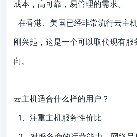
成本，高可靠，易管理的需求。
在香港、美国已经非常流行云主机
刚兴起，这是一个可以取代现有服
向。
云主机适合什么样的用户？
1、注重主机服务性价比
2、对服务商的运营能力、网络品