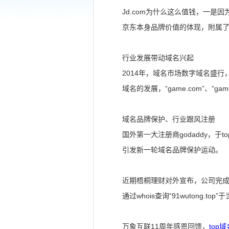
Jd.com为什么这么值钱，一
京东本身品牌价值的体现，附属了j
行业发展带动域名兴起
2014年，域名市场数字域名盛行
域名的发展，“game.com”、“g
域名品牌保护、行业跟风注册
国外第一大注册商godaddy，于t
引发新一轮域名品牌保护运动。
近期梧桐理财对外宣布，公司完成A
通过whois查询“91wuton
万象互联11周年感恩回馈，
top