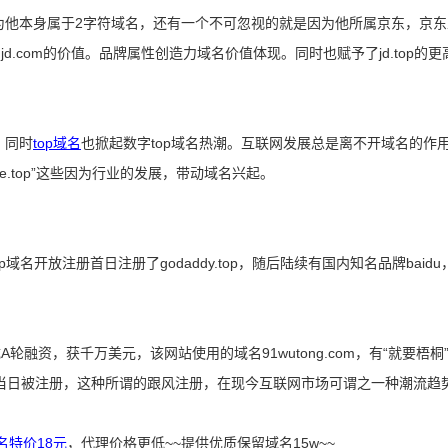
是因为他本身属于2字符域名，还有一个不可忽视的就是因为他所属京东，京
d.com的价值。品牌属性创造力域名价值体现。同时也赋予了jd.top的
，同时
top域名
也掀起数字top域名热潮。互联网发展总是离不开域名的作
ame.top”这些因为行业的发展，带动域名兴起。
op域名开放注册首日注册了godaddy.top，随后陆续有国内知名品牌bai
轮融资，获千万美元，该网站使用的域名91wutong.com，有“就要梧
g.top”于当日被注册，这种所谓的跟风注册，在现今互联网市场可谓之一种潮流趋
域名特价18元
，代理价格更低~~提供优质保留域名15w~~