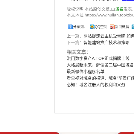
版权说明:本站原创文章,由
域名
发表.
本文地址:https://www.hulian.top/zixu
分享到：
QQ空间
新浪微博
上一篇：
网站提速云主机受青睐 如
下一篇：
智能建站推广技术和策略
相关文章：
洪门数字资产A.TOP正式揭牌上线
大格局新未来，解读第二届中国域名
最新微信小程序名单
看央视对域名的报道，域名“前景广阔
必知！域名注册人的权利和义务