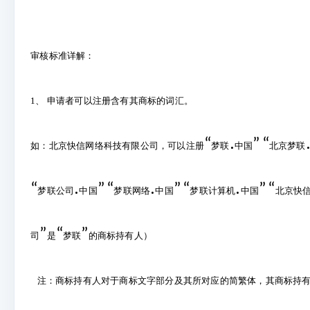
审核标准详解：
1
、 申请者可以注册含有其商标的词汇。
.
“
”
“
如：北京快信网络科技有限公司，可以注册
梦联
中国
北京梦联
.
.
.
“
”
“
”
“
”
“
梦联公司
中国
梦联网络
中国
梦联计算机
中国
北京快信
”
“
”
司
是
梦联
的商标持有人）
注：商标持有人对于商标文字部分及其所对应的简繁体，其商标持有