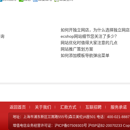
如何开独立网店，为什么选择独立网店
咨询
ecshop网站细节您关注了多少？
网站优化时值得大家注意的几点
网站推广策划方案
如何添加模板导航弹出菜单
返回首页
关于我们
汇款方式
互联招聘
服务承诺
地址：上海市浦东新区兰嵩路555号(森兰美伦)A座501 电话：400-021-8887 备
增值电信业务经营许可证：沪ICP备07509303号 沪ISP证B2-20070233 Copyri