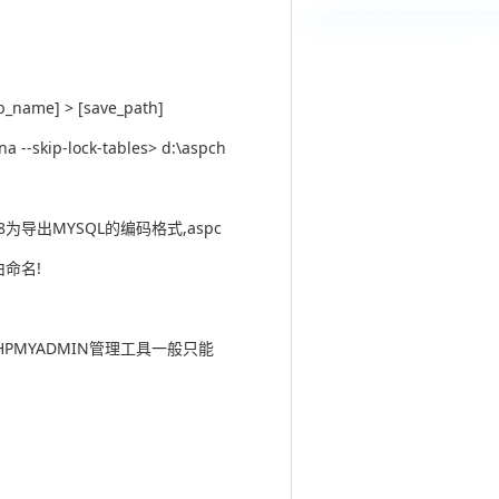
b_name] > [save_path]
 --skip-lock-tables> d:\aspch
utf8为导出MYSQL的编码格式,aspc
由命名!
HPMYADMIN管理工具一般只能