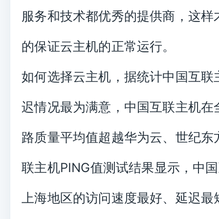
服务和技术都优秀的提供商，这样
的保证云主机的正常运行。
如何选择云主机，据统计中国互联
迟情况最为满意，中国互联主机在
路质量平均值超越华为云、世纪东
联主机PING值测试结果显示，中
上海地区的访问速度最好、延迟最