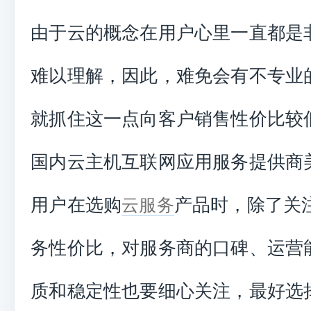
由于云的概念在用户心里一直都是
难以理解，因此，难免会有不专业的
就抓住这一点向客户销售性价比较
国内云主机互联网应用服务提供商
用户在选购
产品时，除了关
云服务
务性价比，对服务商的口碑、运营
质和稳定性也要细心关注，最好选