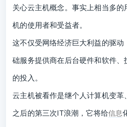
关心云主机概念。事实上相当多的
机的使用者和受益者。
这不仅受网络经济巨大利益的驱动
础服务提供商在后台硬件和软件、
的投入。
云主机被看作是继个人计算机变革
之后的第三次IT浪潮，它将给
信息